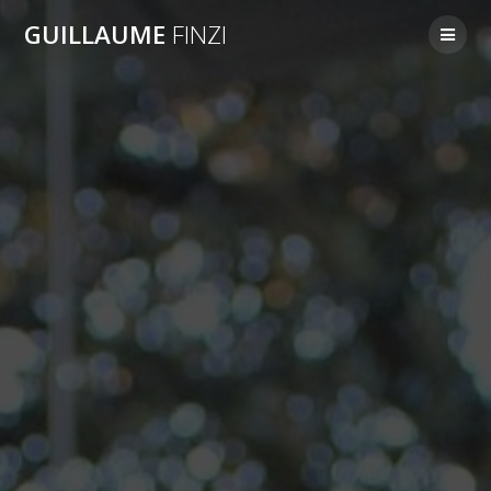
Skip
GUILLAUME
FINZI
to
content