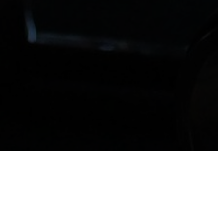
Mes compétences
En tant que chef de projet, je vous propose mes services